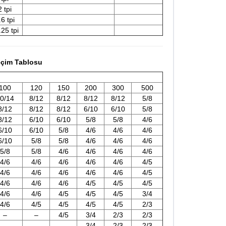
2 tpi
.6 tpi
.25 tpi
eçim Tablosu
100
120
150
200
300
500
0/14
8/12
8/12
8/12
8/12
5/8
8/12
8/12
8/12
6/10
6/10
5/8
8/12
6/10
6/10
5/8
5/8
4/6
6/10
6/10
5/8
4/6
4/6
4/6
6/10
5/8
5/8
4/6
4/6
4/6
5/8
5/8
4/6
4/6
4/6
4/6
4/6
4/6
4/6
4/6
4/6
4/5
4/6
4/6
4/6
4/6
4/6
4/5
4/6
4/6
4/6
4/5
4/5
4/5
4/6
4/6
4/5
4/5
4/5
3/4
4/6
4/5
4/5
4/5
4/5
2/3
–
–
4/5
3/4
2/3
2/3
–
–
–
3/4
2/3
2/3