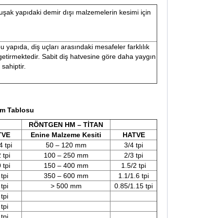
uşak yapıdaki demir dışı malzemelerin kesimi için
 yapıda, diş uçları arasındaki mesafeler farklılık
tirmektedir. Sabit diş hatvesine göre daha yaygın
sahiptir.
im Tablosu
RÖNTGEN HM – TİTAN
TVE
Enine Malzeme Kesiti
HATVE
4 tpi
50 – 120 mm
3/4 tpi
 tpi
100 – 250 mm
2/3 tpi
 tpi
150 – 400 mm
1.5/2 tpi
 tpi
350 – 600 mm
1.1/1.6 tpi
 tpi
> 500 mm
0.85/1.15 tpi
 tpi
 tpi
 tpi