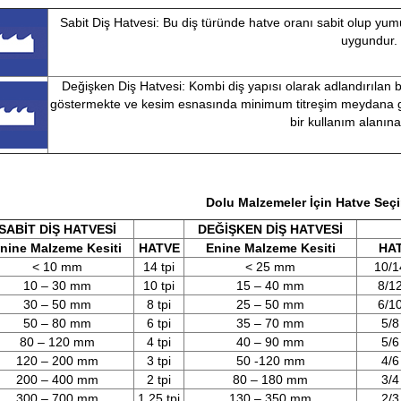
Sabit Diş Hatvesi: Bu diş türünde hatve oranı sabit olup yum
uygundur.
Değişken Diş Hatvesi: Kombi diş yapısı olarak adlandırılan bu
göstermekte ve kesim esnasında minimum titreşim meydana ge
bir kullanım alanına 
Dolu Malzemeler İçin Hatve Seç
SABİT DİŞ HATVESİ
DEĞİŞKEN DİŞ HATVESİ
nine Malzeme Kesiti
HATVE
Enine Malzeme Kesiti
HA
< 10 mm
14 tpi
< 25 mm
10/1
10 – 30 mm
10 tpi
15 – 40 mm
8/12
30 – 50 mm
8 tpi
25 – 50 mm
6/10
50 – 80 mm
6 tpi
35 – 70 mm
5/8
80 – 120 mm
4 tpi
40 – 90 mm
5/6
120 – 200 mm
3 tpi
50 -120 mm
4/6
200 – 400 mm
2 tpi
80 – 180 mm
3/4
300 – 700 mm
1.25 tpi
130 – 350 mm
2/3