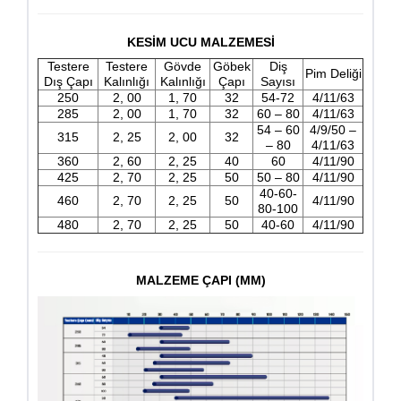
KESİM UCU MALZEMESİ
Testere
Testere
Gövde
Göbek
Diş
Pim Deliği
Dış Çapı
Kalınlığı
Kalınlığı
Çapı
Sayısı
250
2, 00
1, 70
32
54-72
4/11/63
285
2, 00
1, 70
32
60 – 80
4/11/63
54 – 60
4/9/50 –
315
2, 25
2, 00
32
– 80
4/11/63
360
2, 60
2, 25
40
60
4/11/90
425
2, 70
2, 25
50
50 – 80
4/11/90
40-60-
460
2, 70
2, 25
50
4/11/90
80-100
480
2, 70
2, 25
50
40-60
4/11/90
MALZEME ÇAPI (MM)