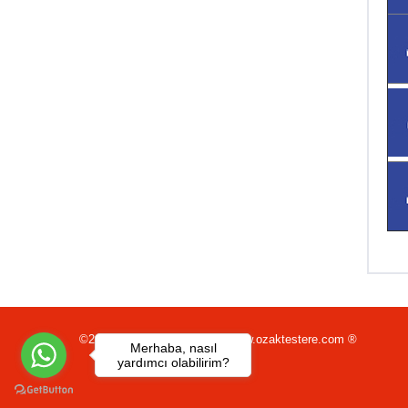
©2026 Tüm Hakları saklıdır www.ozaktestere.com ®
Merhaba, nasıl
yardımcı olabilirim?