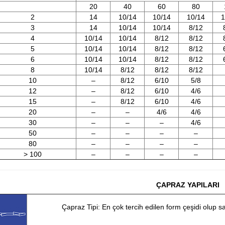
20
40
60
80
2
14
10/14
10/14
10/14
1
3
14
10/14
10/14
8/12
4
10/14
10/14
8/12
8/12
5
10/14
10/14
8/12
8/12
6
10/14
10/14
8/12
8/12
8
10/14
8/12
8/12
8/12
10
–
8/12
6/10
5/8
12
–
8/12
6/10
4/6
15
–
8/12
6/10
4/6
20
–
–
4/6
4/6
30
–
–
–
4/6
50
–
–
–
–
80
–
–
–
–
> 100
–
–
–
–
ÇAPRAZ YAPILARI
Çapraz Tipi: En çok tercih edilen form çeşidi olup 