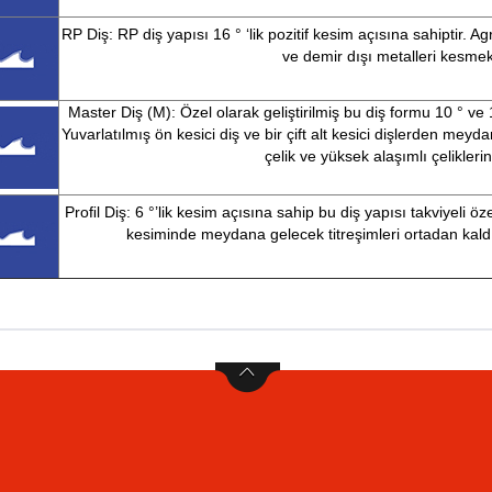
RP Diş: RP diş yapısı 16 ° ‘lik pozitif kesim açısına sahiptir. Ag
ve demir dışı metalleri kesmek
Master Diş (M): Özel olarak geliştirilmiş bu diş formu 10 ° ve 
Yuvarlatılmış ön kesici diş ve bir çift alt kesici dişlerden me
çelik ve yüksek alaşımlı çelikleri
Proﬁl Diş: 6 °’lik kesim açısına sahip bu diş yapısı takviyeli öz
kesiminde meydana gelecek titreşimleri ortadan kaldı