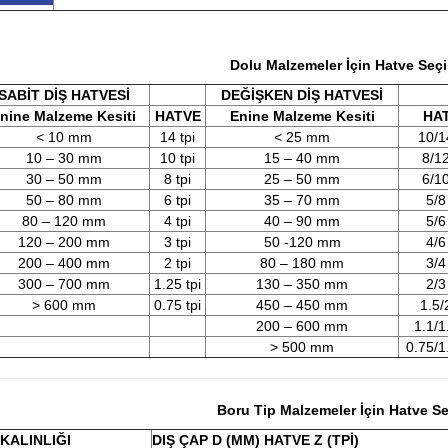
Dolu Malzemeler İçin Hatve Seç
SABİT DİŞ HATVESİ
DEĞİŞKEN DİŞ HATVESİ
nine Malzeme Kesiti
HATVE
Enine Malzeme Kesiti
HA
< 10 mm
14 tpi
< 25 mm
10/1
10 – 30 mm
10 tpi
15 – 40 mm
8/12
30 – 50 mm
8 tpi
25 – 50 mm
6/10
50 – 80 mm
6 tpi
35 – 70 mm
5/8
80 – 120 mm
4 tpi
40 – 90 mm
5/6
120 – 200 mm
3 tpi
50 -120 mm
4/6
200 – 400 mm
2 tpi
80 – 180 mm
3/4
300 – 700 mm
1.25 tpi
130 – 350 mm
2/3
> 600 mm
0.75 tpi
450 – 450 mm
1.5/
200 – 600 mm
1.1/1
> 500 mm
0.75/1
Boru Tip Malzemeler İçin Hatve S
 KALINLIĞI
DIŞ ÇAP D (MM) HATVE Z (TPİ)