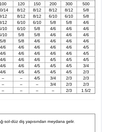
100
120
150
200
300
500
0/14
8/12
8/12
8/12
8/12
5/8
8/12
8/12
8/12
6/10
6/10
5/8
8/12
6/10
6/10
5/8
5/8
4/6
6/10
6/10
5/8
4/6
4/6
4/6
6/10
5/8
5/8
4/6
4/6
4/6
5/8
5/8
4/6
4/6
4/6
4/6
4/6
4/6
4/6
4/6
4/6
4/5
4/6
4/6
4/6
4/6
4/6
4/5
4/6
4/6
4/6
4/5
4/5
4/5
4/6
4/6
4/5
4/5
4/5
3/4
4/6
4/5
4/5
4/5
4/5
2/3
–
–
4/5
3/4
2/3
2/3
–
–
–
3/4
2/3
2/3
–
–
–
–
2/3
1.5/2
sağ-sol-düz diş yapısından meydana gelir.