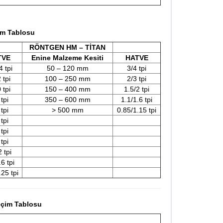
im Tablosu
RÖNTGEN HM – TİTAN
TVE
Enine Malzeme Kesiti
HATVE
4 tpi
50 – 120 mm
3/4 tpi
 tpi
100 – 250 mm
2/3 tpi
 tpi
150 – 400 mm
1.5/2 tpi
 tpi
350 – 600 mm
1.1/1.6 tpi
 tpi
> 500 mm
0.85/1.15 tpi
 tpi
 tpi
 tpi
2 tpi
.6 tpi
.25 tpi
eçim Tablosu